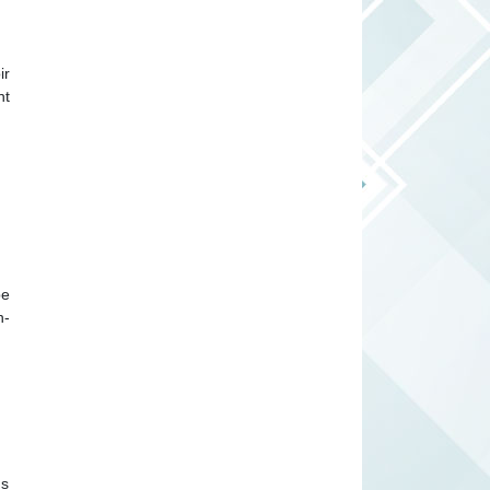
ir
nt
pe
n-
us