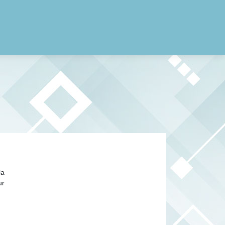
la
ur