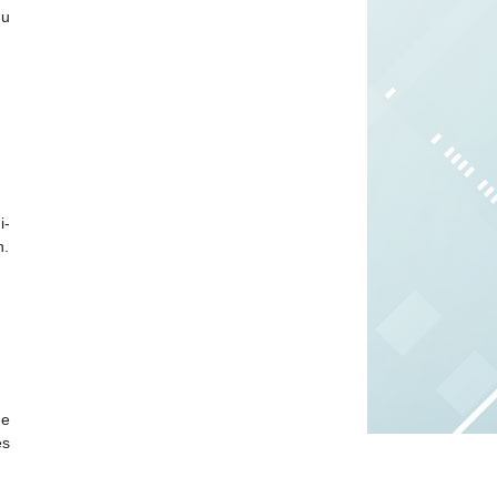
du
i-
n.
me
es