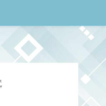
f.
ur