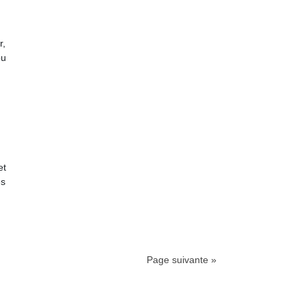
r,
ou
et
es
Page suivante »