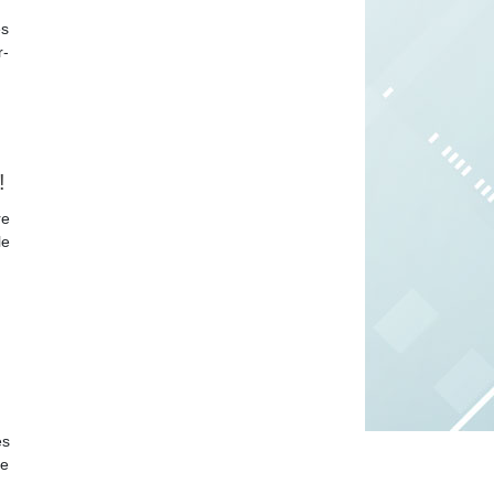
es
r-
!
re
le
es
le