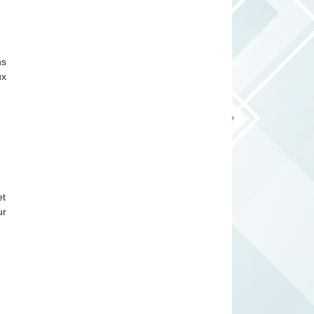
ns
ux
et
ur